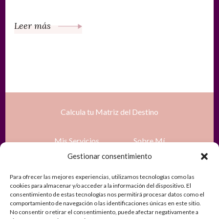
Leer más
Calcula tu Matriz del Destino
Mis Servicios
Sobre Mí
Gestionar consentimiento
Tienda
Recursos gratuitos
Para ofrecer las mejores experiencias, utilizamos tecnologías como las
cookies para almacenar y/o acceder a la información del dispositivo. El
consentimiento de estas tecnologías nos permitirá procesar datos como el
Contacto
Política de Privacidad
comportamiento de navegación o las identificaciones únicas en este sitio.
No consentir o retirar el consentimiento, puede afectar negativamente a