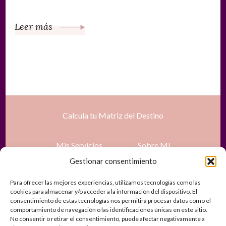
Leer más
Calcula tu Matriz del Destino
Mis Servicios
Sobre Mí
Gestionar consentimiento
Tienda
Recursos gratuitos
Para ofrecer las mejores experiencias, utilizamos tecnologías como las
cookies para almacenar y/o acceder a la información del dispositivo. El
consentimiento de estas tecnologías nos permitirá procesar datos como el
Contacto
Política de Privacidad
comportamiento de navegación o las identificaciones únicas en este sitio.
No consentir o retirar el consentimiento, puede afectar negativamente a