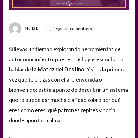
en
MC1313
Dejar un comentario
Descubre
los
22
Si llevas un tiempo explorando herramientas de
arquetipos
de
autoconocimiento, puede que hayas escuchado
la
Matriz
hablar de
la Matriz del Destino
. Y si es la primera
del
Destino:
vez que te cruzas con ella, bienvenida o
significado,
bienvenido: estás a punto de descubrir un sistema
luz
y
que te puede dar mucha claridad sobre por qué
sombra
eres como eres, qué patrones repites y hacia
dónde apunta tu alma.